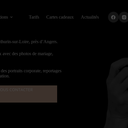
tions
Tarifs
Cartes cadeaux
Actualités
thurin-sur-Loire, près d’Angers.
ux avec des
photos de mariage
,
s des
portraits corporate
,
reportages
ation.
OUS CONTACTER