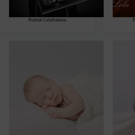
Portrait Générations
P