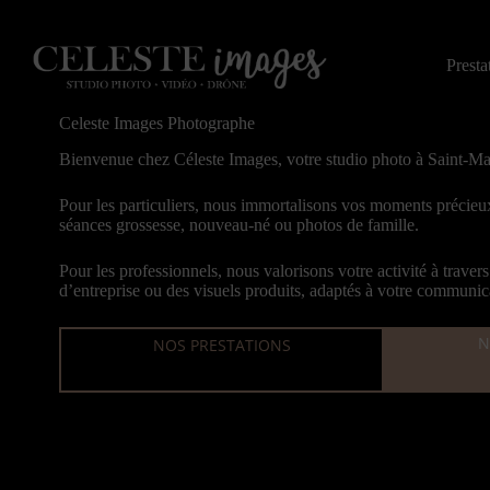
Passer
au
contenu
Presta
Celeste Images Photographe
Bienvenue chez Céleste Images, votre studio photo à Saint-Ma
Pour les particuliers, nous immortalisons vos moments précie
séances grossesse
,
nouveau-né
ou
photos de famille
.
Pour les professionnels, nous valorisons votre activité à traver
d’entreprise
ou des
visuels produits
, adaptés à votre communic
N
NOS PRESTATIONS