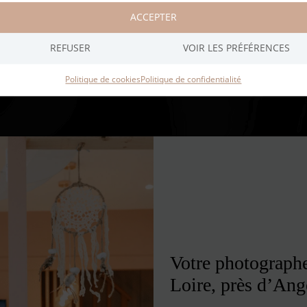
ACCEPTER
REFUSER
VOIR LES PRÉFÉRENCES
Politique de cookies
Politique de confidentialité
Votre photographe
Loire, près d’Ang