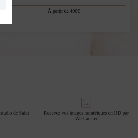
À partir de 400€
studio de Saint
Recevez vos images numériques en HD par
e
WeTransfer