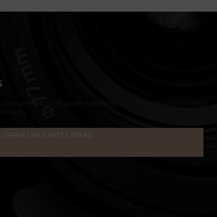
s
r toute question ou demande spécifique, ou encore choisissez d’offrir
émorable.
OFFRIR UNE CARTE CADEAU