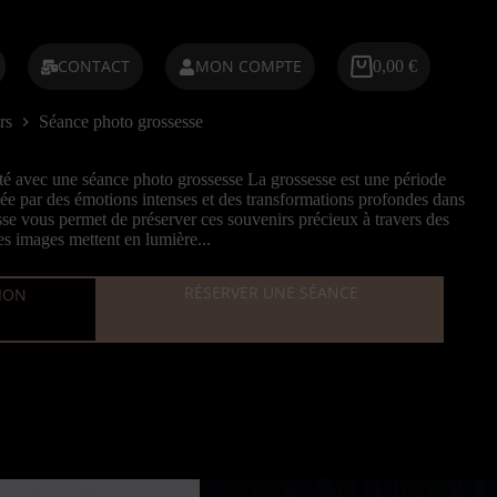
CONTACT
MON COMPTE
0,00
€
Panier
d’achat
rs
Séance photo grossesse
té avec une séance photo grossesse La grossesse est une période
e par des émotions intenses et des transformations profondes dans
se vous permet de préserver ces souvenirs précieux à travers des
Ces images mettent en lumière...
RÉSERVER UNE SÉANCE
TION