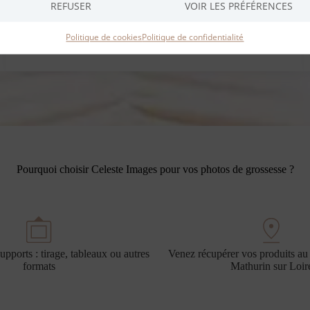
Idéal pour de beaux souvenirs à exposer
REFUSER
VOIR LES PRÉFÉRENCES
À partir de 250€
Politique de cookies
Politique de confidentialité
Pourquoi choisir Celeste Images pour vos photos de grossesse ?
upports : tirage, tableaux ou autres
Venez récupérer vos produits au 
formats
Mathurin sur Loir