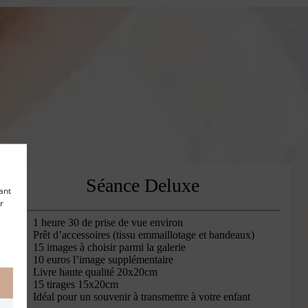
Séance Deluxe
ant
r
1 heure 30 de prise de vue environ
Prêt d’accessoires (tissu emmaillotage et bandeaux)
15 images à choisir parmi la galerie
10 euros l’image supplémentaire
Livre haute qualité 20x20cm
15 tirages 15x20cm
Idéal pour un souvenir à transmettre à votre enfant