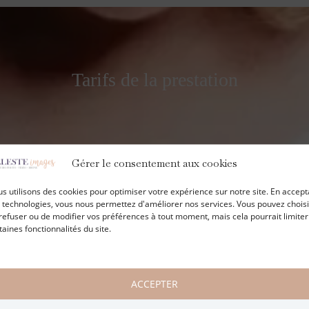
Tarifs de la prestation
Gérer le consentement aux cookies
Séance classique
s utilisons des cookies pour optimiser votre expérience sur notre site. En accept
 technologies, vous nous permettez d'améliorer nos services. Vous pouvez choisi
refuser ou de modifier vos préférences à tout moment, mais cela pourrait limiter
1 heure 30 de prise de vue
taines fonctionnalités du site.
Portraits de vous seule, et avec votre conjoint-e et
enfants sur 2 fonds
Prêt d’accessoires (tissu et robes)
10 images à choisir pami la galerie
ACCEPTER
10 euros l’image supplémentaire
10 tirages 15x20cm