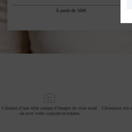
À partir de 160€
Création d’une série unique d’images de vous seule
Choisissez vos s
ou avec votre conjoint et enfants