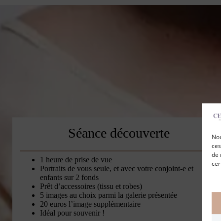
Séance découverte
Nou
ces
de 
1 heure de prise de vue
cer
Portraits de vous seule, et avec votre conjoint-e et
enfants sur 2 fonds
Prêt d’accessoires (tissu et robes)
5 images au choix parmi la galerie présentée
20 euros l’image supplémentaire
Idéal pour souvenir !